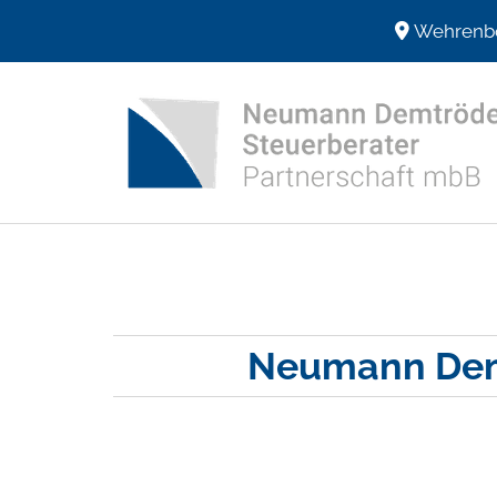
Zum Inhalt springen
Wehrenbo

Neumann Demt