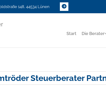
ldstraße 148, 44534 Lünen
Start
Die Berater
röder Steuerberater Part