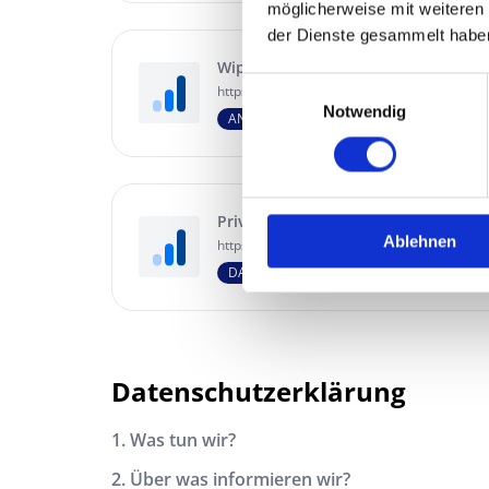
möglicherweise mit weiteren
der Dienste gesammelt habe
Wipe Analytics
Einwilligungsauswahl
https://www.wipe-analytics.de/privacy
Notwendig
ANALYTICS
PrivacyBee
Ablehnen
https://www.privacybee.io/
DATA PROTECTION
Datenschutzerklärung
1. Was tun wir?
2. Über was informieren wir?