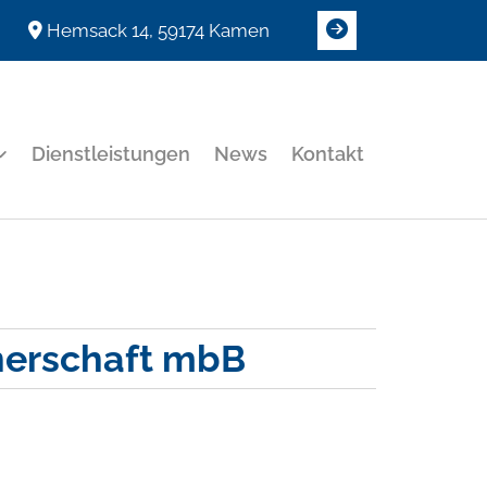
Hemsack 14, 59174 Kamen

Dienstleistungen
News
Kontakt
nerschaft mbB